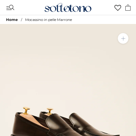
Vai
al
contenuto
Home
Mocassino in pelle Marrone
Aggiungi a Lista Desideri