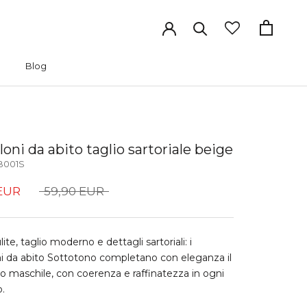
Blog
Blog
oni da abito taglio sartoriale beige
B001S
 EUR
59,90 EUR
ite, taglio moderno e dettagli sartoriali: i
i da abito Sottotono completano con eleganza il
 maschile, con coerenza e raffinatezza in ogni
o.