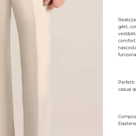
Realizza
gilet, c
vestibili
comfort.
nascosta
funziona
Perfetti
casual q
Composiz
Elasten