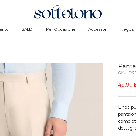
ento
SALDI
Per Occasione
Accessori
Negozi
ento
SALDI
Per Occasione
Accessori
Negozi
Pantal
SKU:
PA1
49,90
Linee pul
pantalon
completo
dettagli