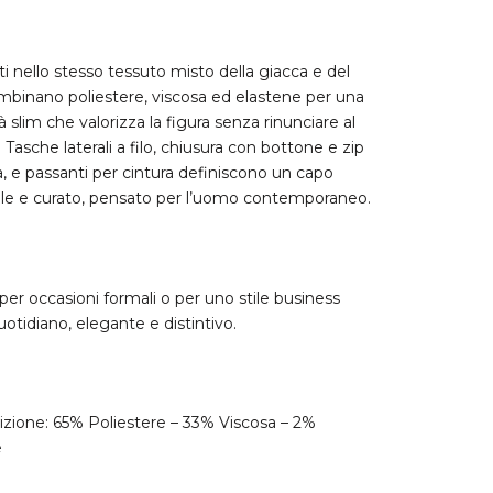
ti nello stesso tessuto misto della giacca e del
ombinano poliestere, viscosa ed elastene per una
tà slim che valorizza la figura senza rinunciare al
 Tasche laterali a filo, chiusura con bottone e zip
, e passanti per cintura definiscono un capo
le e curato, pensato per l’uomo contemporaneo.
 per occasioni formali o per uno stile business
uotidiano, elegante e distintivo.
ione: 65% Poliestere – 33% Viscosa – 2%
e