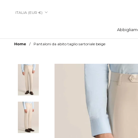
Vai
al
Paese/Area
ITALIA (EUR €)
contenuto
geografica
Abbigliam
Abbigliam
Home
Pantaloni da abito taglio sartoriale beige
Aggiungi a Lista Desideri