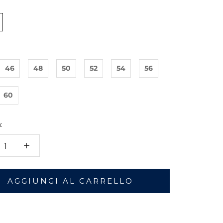
46
48
50
52
54
56
60
:
AGGIUNGI AL CARRELLO