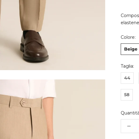
Composi
elasten
Colore:
Beige
Taglia:
44
58
Quantità