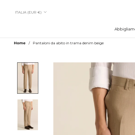
Vai
al
Paese/Area
ITALIA (EUR €)
contenuto
geografica
Abbigliam
Abbigliam
Home
Pantaloni da abito in trama denim beige
Aggiungi a Lista Desideri