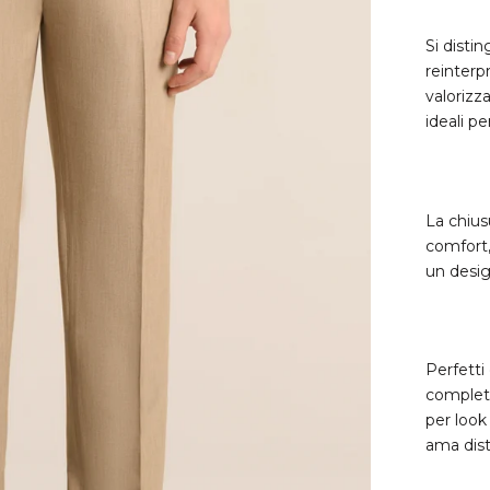
Si disti
reinterpr
valorizz
ideali pe
La chius
comfort,
un desig
Perfetti
complet
per look
ama dist