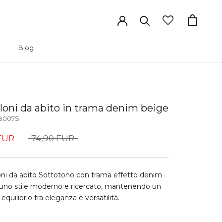
Blog
Blog
loni da abito in trama denim beige
B007S
EUR
74,90 EUR
oni da abito Sottotono con trama effetto denim
uno stile moderno e ricercato, mantenendo un
equilibrio tra eleganza e versatilità.