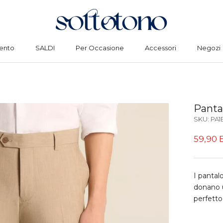
ento
SALDI
Per Occasione
Accessori
Negozi
ento
SALDI
Per Occasione
Accessori
Negozi
Panta
SKU:
PA1
59,90 
I pantal
donano 
perfetto 