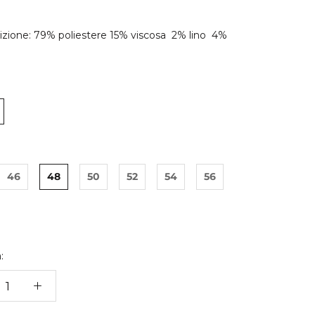
zione: 79% poliestere 15% viscosa 2% lino 4%
e
46
48
50
52
54
56
: