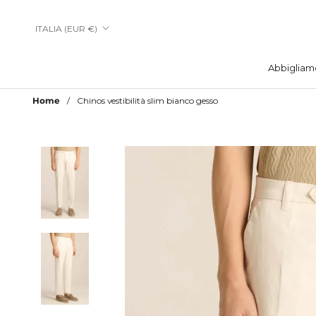
Vai
al
Paese/Area
ITALIA (EUR €)
contenuto
geografica
Abbigliam
Abbigliam
Home
Chinos vestibilità slim bianco gesso
Aggiungi a Lista Desideri