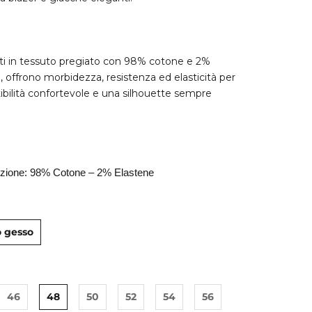
ti in tessuto pregiato con 98% cotone e 2%
, offrono morbidezza, resistenza ed elasticità per
ibilità confortevole e una silhouette sempre
.
ione: 98% Cotone – 2% Elastene
 gesso
46
48
50
52
54
56