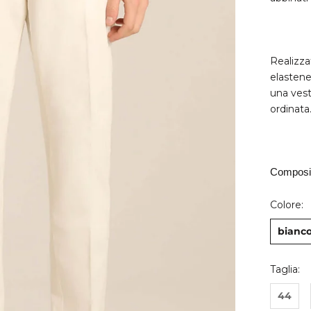
Realizza
elastene
una vest
ordinata
Composiz
Colore:
bianco
Taglia:
44