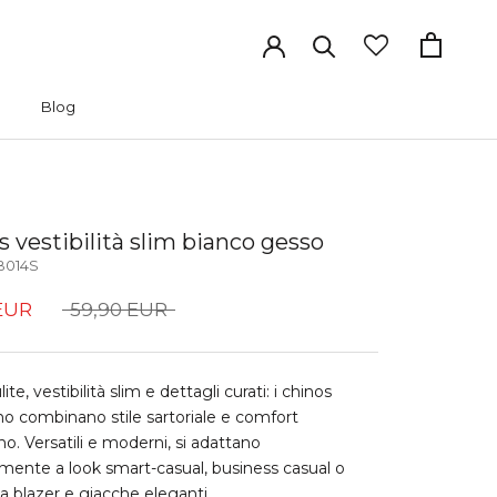
Blog
Blog
 vestibilità slim bianco gesso
B014S
EUR
59,90 EUR
ite, vestibilità slim e dettagli curati: i chinos
o combinano stile sartoriale e comfort
no. Versatili e moderni, si adattano
mente a look smart-casual, business casual o
 a blazer e giacche eleganti.