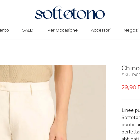
ento
SALDI
Per Occasione
Accessori
Negozi
ento
SALDI
Per Occasione
Accessori
Negozi
Chinos
SKU:
PA1
29,90 
Linee pul
Sottoton
quotidia
perfetta
abbinati