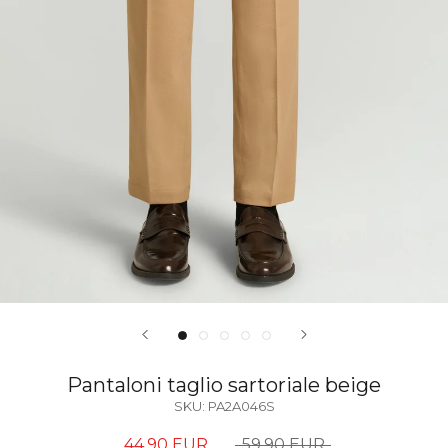
Pantaloni taglio sartoriale beige
SKU:
PA2A046S
44,90 EUR
59,90 EUR