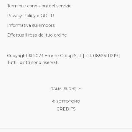
Termini e condizioni del servizio
Privacy Policy e GDPR
Informativa sui rimborsi
Effettua il reso del tuo ordine
Copyright © 2023 Emme Group S.r.l. | P.I. 08526111219 |
Tutti i diritti sono riservati
Paese/Area
ITALIA (EUR €)
geografica
© SOTTOTONO
CREDITS