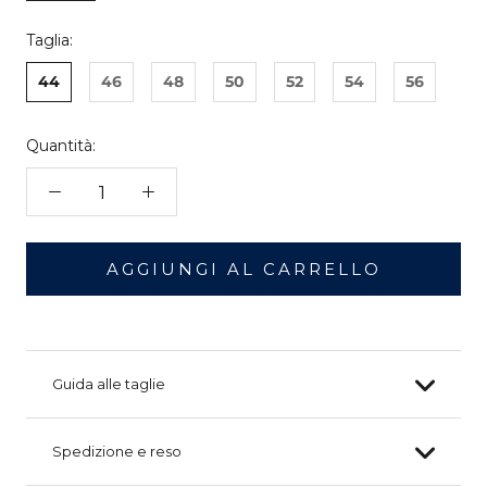
Taglia:
44
46
48
50
52
54
56
Quantità:
AGGIUNGI AL CARRELLO
Guida alle taglie
Spedizione e reso