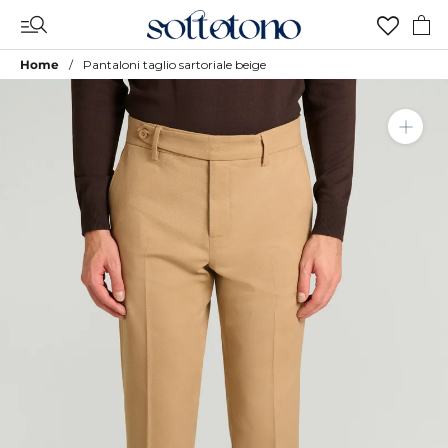
Vai
al
contenuto
Home
Pantaloni taglio sartoriale beige
Aggiungi a Lista Desideri