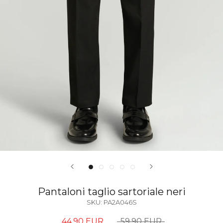
Pantaloni taglio sartoriale neri
SKU:
PA2A046S
44,90 EUR
59,90 EUR