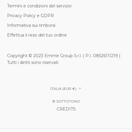
Termini e condizioni del servizio
Privacy Policy e GDPR
Informativa sui rimborsi
Effettua il reso del tuo ordine
Copyright © 2023 Emme Group S.r.l. | P.I. 08526111219 |
Tutti i diritti sono riservati
Paese/Area
ITALIA (EUR €)
geografica
© SOTTOTONO
CREDITS