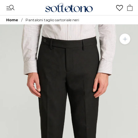
Vai
al
contenuto
Home
Pantaloni taglio sartoriale neri
Aggiungi a Lista Desideri