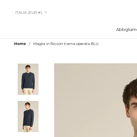
Vai
al
Paese/Area
ITALIA (EUR €)
contenuto
geografica
Abbigliam
Abbigliam
Home
Maglia in filo con trama operata BLU
Aggiungi a Lista Desideri