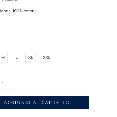
zione: 100% cotone
M
L
XL
XXL
:
AGGIUNGI AL CARRELLO