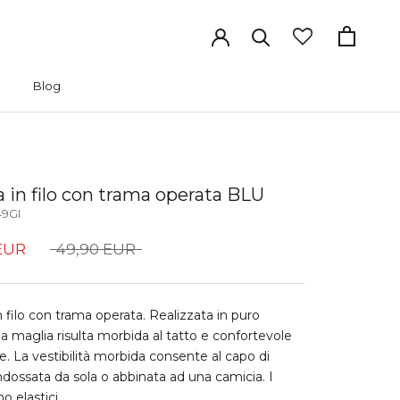
Blog
Blog
a in filo con trama operata BLU
9GI
EUR
49,90 EUR
n filo con trama operata. Realizzata in puro
la maglia risulta morbida al tatto e confortevole
lle. La vestibilità morbida consente al capo di
ndossata da sola o abbinata ad una camicia. I
o elastici.