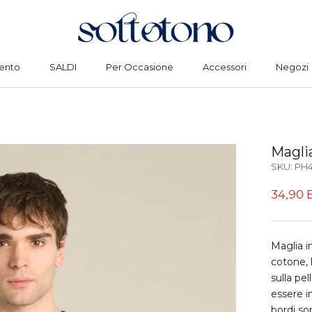
ento
SALDI
Per Occasione
Accessori
Negozi
ento
SALDI
Per Occasione
Accessori
Negozi
Magli
SKU:
PH4
34,90 
Maglia i
cotone, 
sulla pe
essere i
bordi son