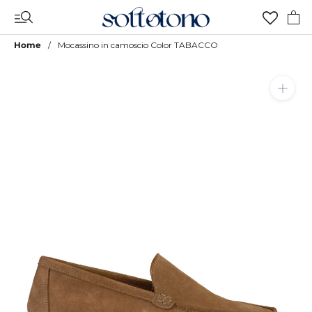
Vai
al
contenuto
Home
Mocassino in camoscio Color TABACCO
Aggiungi a Lista Desideri