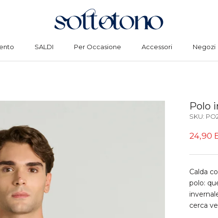
ento
SALDI
Per Occasione
Accessori
Negozi
ento
SALDI
Per Occasione
Accessori
Negozi
Polo i
SKU:
PO
24,90 
Calda c
polo: qu
invernal
cerca ver