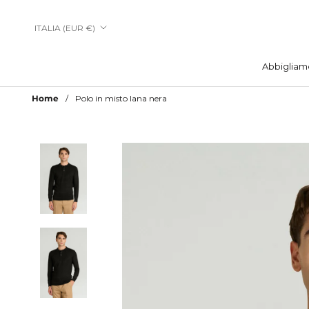
Vai
al
Paese/Area
ITALIA (EUR €)
contenuto
geografica
Abbigliam
Abbigliam
Home
Polo in misto lana nera
Aggiungi a Lista Desideri