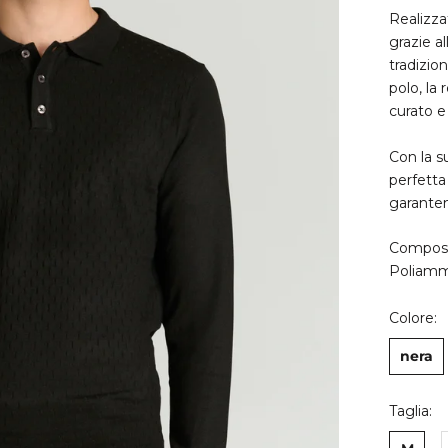
Realizza
grazie al
tradizion
polo, la
curato 
Con la su
perfetta
garanten
Composi
Poliam
Colore:
nera
Taglia: