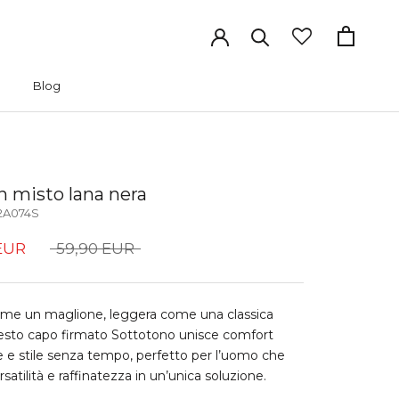
Blog
Blog
n misto lana nera
2A074S
EUR
59,90 EUR
ome un maglione, leggera come una classica
esto capo firmato Sottotono unisce comfort
e e stile senza tempo, perfetto per l’uomo che
satilità e raffinatezza in un’unica soluzione.