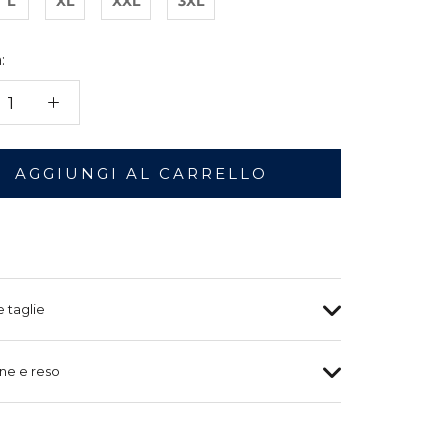
L
XL
XXL
3XL
:
AGGIUNGI AL CARRELLO
e taglie
ne e reso