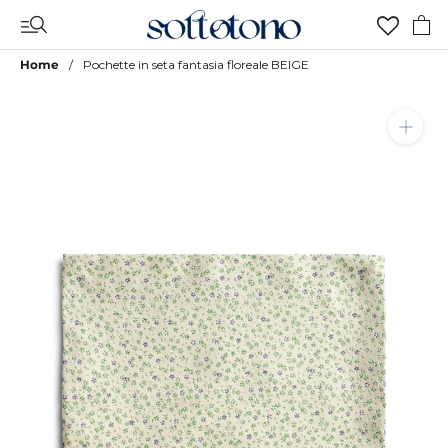
Vai
al
contenuto
Home
Pochette in seta fantasia floreale BEIGE
Aggiungi a Lista Desideri