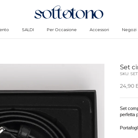
ento
SALDI
Per Occasione
Accessori
Negozi
ento
SALDI
Per Occasione
Accessori
Negozi
Set ci
SKU:
SET
24,90 
Set compo
perfetta 
Portafogl