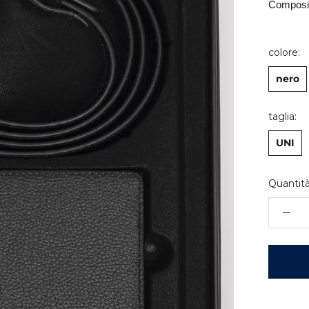
Composi
colore:
nero
taglia:
UNI
Quantità