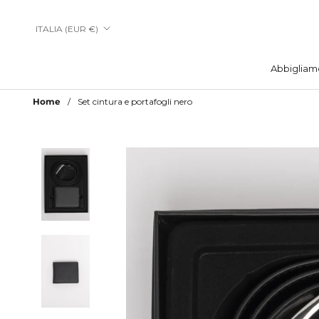
Vai
al
Paese/Area
ITALIA (EUR €)
contenuto
geografica
Abbigliam
Abbigliam
Home
Set cintura e portafogli nero
Aggiungi a Lista Desideri