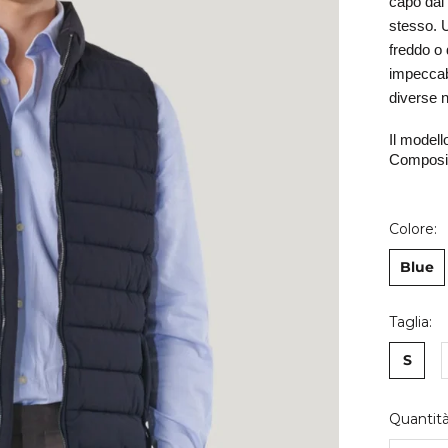
capo dal 
stesso. U
freddo o d
impeccabi
diverse n
Il modell
Composiz
Colore:
Blue
Taglia:
S
Quantità