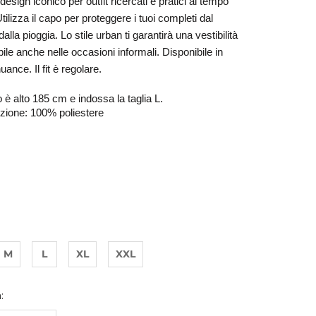
design iconico per outfit ricercati e pratici al tempo 
tilizza il capo per proteggere i tuoi completi dal 
alla pioggia. Lo stile urban ti garantirà una vestibilità 
le anche nelle occasioni informali. Disponibile in 
uance. Il fit è regolare. 
o è alto 185 cm e indossa la taglia L.
ione: 100% poliestere
M
L
XL
XXL
: