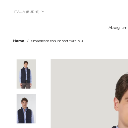
Vai
al
Paese/Area
ITALIA (EUR €)
contenuto
geografica
Abbigliam
Abbigliam
Home
Smanicato con imbottitura blu
Aggiungi a Lista Desideri