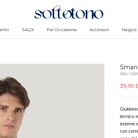
ento
SALDI
Per Occasione
Accessori
Negozi
ento
SALDI
Per Occasione
Accessori
Negozi
Smani
SKU:
SI2
39,90 
Giubbino 
tecnico e
esterne e 
con cerni