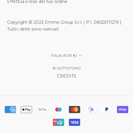
Effettua il reso del tuo ordine
Copyright © 2023 Emme Group S.r.l. | P.I. 08526111219 |
Tutti i diritti sono riservati
Paese/Area
ITALIA (EUR €)
geografica
© SOTTOTONO
CREDITS