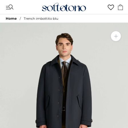
Vai
al
contenuto
Home
Trench imbottito blu
Aggiungi a Lista Desideri