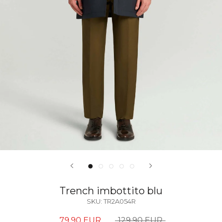
Trench imbottito blu
SKU:
TR2A054R
79,90 EUR
129,90 EUR