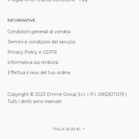
INFORMATIVE
Condizioni generali di vendita
Termini e condizioni del servizio
Privacy Policy e GDPR
Informativa sui rimborsi
Effettua il reso del tuo ordine
Copyright © 2023 Emme Group S.r.l. | P.I. 08526111219 |
Tutti i diritti sono riservati
Paese/Area
ITALIA (EUR €)
geografica