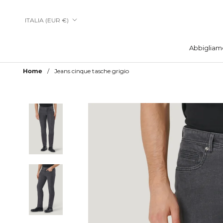
Vai
al
Paese/Area
ITALIA (EUR €)
contenuto
geografica
Abbigliam
Abbigliam
Home
Jeans cinque tasche grigio
Aggiungi a Lista Desideri