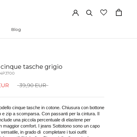
Blog
Blog
 cinque tasche grigio
4PJ700
EUR
39,90 EUR
dello cinque tasche in cotone. Chiusura con bottone 
o e zip a scomparsa. Con passanti per la cintura. Il 
nclude una piccola percentuale di elastene per 
n maggior comfort. I jeans Sottotono sono un capo 
versatile, in grado di  completare i tuoi outfit 