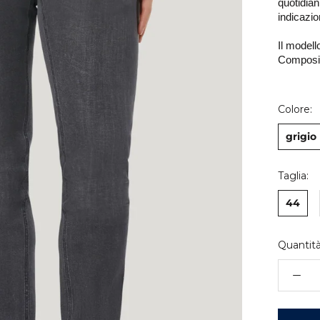
quotidiani
indicazion
Il modell
Composiz
Colore:
grigio
Taglia:
44
Quantità