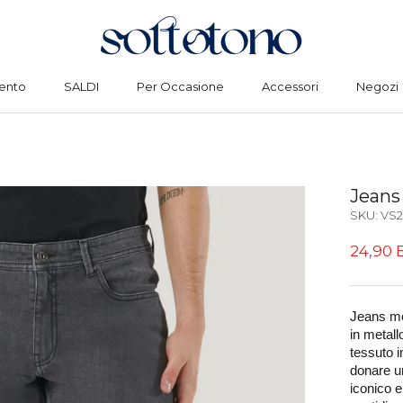
ento
SALDI
Per Occasione
Accessori
Negozi
ento
SALDI
Per Occasione
Accessori
Negozi
Jeans
SKU:
VS2
24,90 
Jeans mo
in metall
tessuto i
donare u
iconico e 