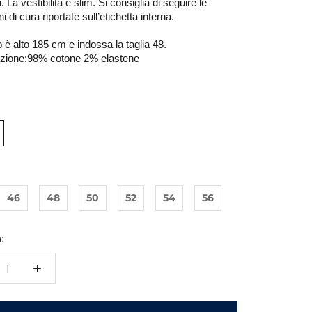
. La vestibilità è slim. Si consiglia di seguire le 
i di cura riportate sull’etichetta interna. 
o è alto 185 cm e indossa la taglia 48.
ione:98% cotone 2% elastene  
46
48
50
52
54
56
: