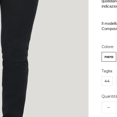
quotidiani
indicazion
Il modell
Composiz
Colore:
nero
Taglia:
44
Quantità