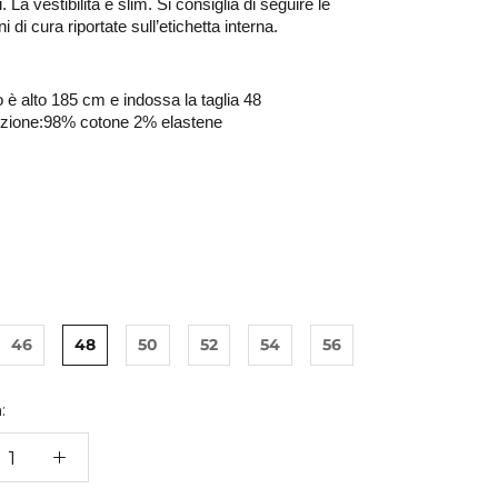
. La vestibilità è slim. Si consiglia di seguire le 
i di cura riportate sull’etichetta interna. 
o è alto 185 cm e indossa la taglia 48
ione:98% cotone 2% elastene 
46
48
50
52
54
56
: