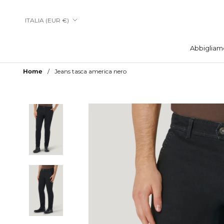
Vai
al
Paese/Area
ITALIA (EUR €)
contenuto
geografica
Abbigliam
Abbigliam
Home
Jeans tasca america nero
Aggiungi a Lista Desideri