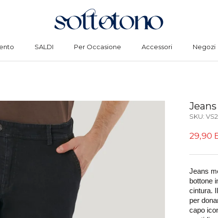
ento
SALDI
Per Occasione
Accessori
Negozi
ento
SALDI
Per Occasione
Accessori
Negozi
Jeans
SKU:
VS2
29,90 
Jeans mo
bottone i
cintura. 
per dona
capo icon