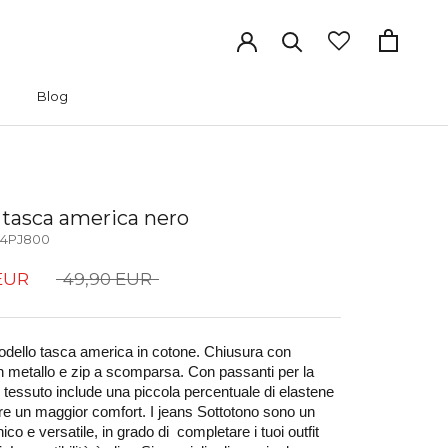
Blog
Blog
 tasca america nero
4PJ800
EUR
49,90 EUR
dello tasca america in cotone. Chiusura con 
n metallo e zip a scomparsa. Con passanti per la 
Il tessuto include una piccola percentuale di elastene 
re un maggior comfort. I jeans Sottotono sono un 
ico e versatile, in grado di  completare i tuoi outfit 