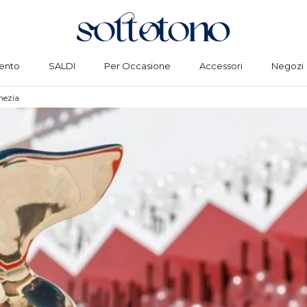
ento
SALDI
Per Occasione
Accessori
Negozi
Condividi
ento
SALDI
Per Occasione
Accessori
Negozi
nezia