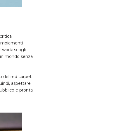
ritica
 cambiamenti
etwork: scogli
i un mondo senza
no del red carpet
uindi, aspettare
 pubblico e pronta