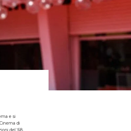
nema e si
l Cinema di
ioni del ‘68,