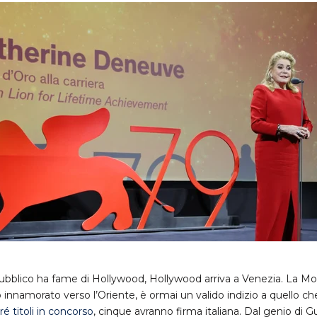
ubblico ha fame di Hollywood, Hollywood arriva a Venezia. La Mo
nnamorato verso l’Oriente, è ormai un valido indizio a quello che 
ré titoli in concorso
, cinque avranno firma italiana. Dal genio di G