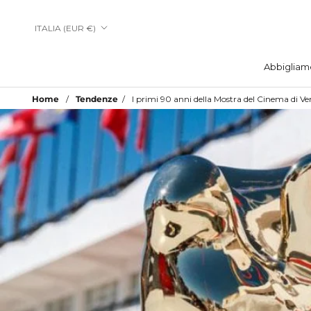
Vai
al
Paese/Area
ITALIA (EUR €)
contenuto
geografica
Abbigliam
Abbigliam
Home
Tendenze
I primi 90 anni della Mostra del Cinema di Ve