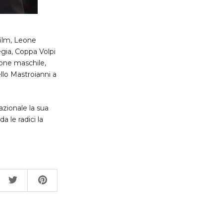
film, Leone
egia, Coppa Volpi
ione maschile,
llo Mastroianni a
zionale la sua
 le radici la