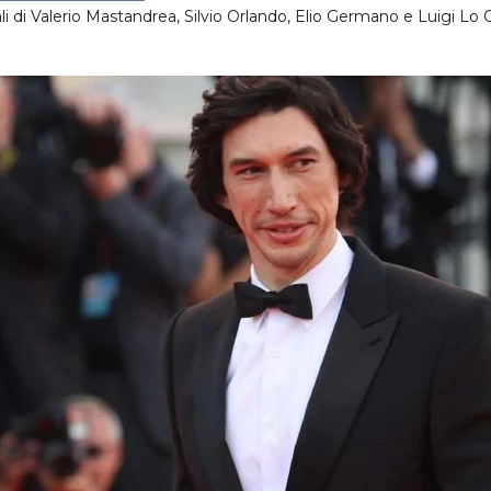
i di Valerio Mastandrea, Silvio Orlando, Elio Germano e Luigi Lo 