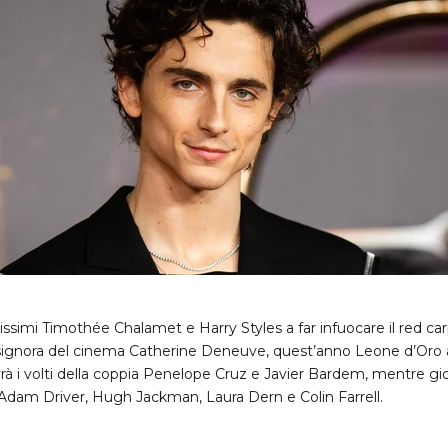
sissimi Timothée Chalamet e Harry Styles a far infuocare il red ca
 signora del cinema Catherine Deneuve, quest’anno Leone d’Oro all
à i volti della coppia Penelope Cruz e Javier Bardem, mentre g
Adam Driver, Hugh Jackman, Laura Dern e Colin Farrell.