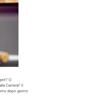
rpet? O
a Carriera? Il
iorno dopo giorno