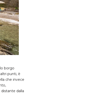
olo borgo
ltri punti, è
ella che invece
nto,
 distante dalla