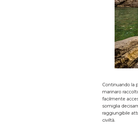
Continuando la p
marinaro raccolto
facilmente acces
somiglia decisame
raggiungibile att
civiltà.