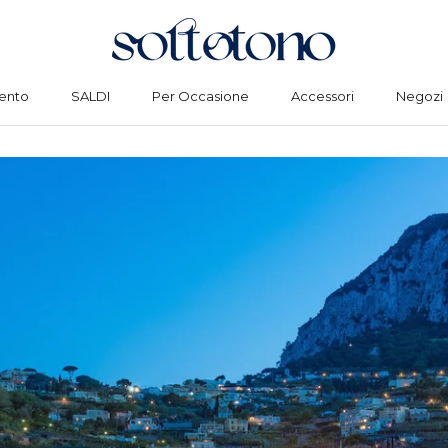
ento
SALDI
Per Occasione
Accessori
Negozi
Condividi
ento
SALDI
Per Occasione
Accessori
Negozi