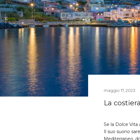
maggio 17, 2023
La costier
Se la Dolce Vita
Il suo suono sar
Mediterraneo, dov