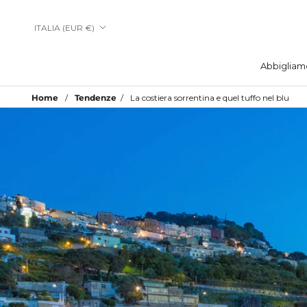
Vai
al
Paese/Area
ITALIA (EUR €)
contenuto
geografica
Abbigliam
Abbigliam
Home
Tendenze
La costiera sorrentina e quel tuffo nel blu