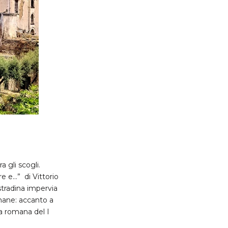
 gli scogli.
e...” di Vittorio
stradina impervia
omane: accanto a
la romana del I