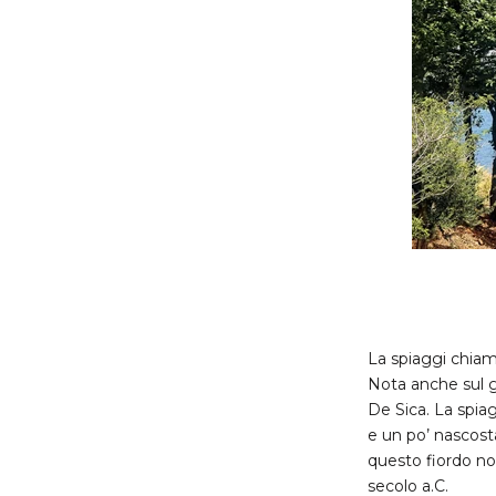
La spiaggi chiam
Nota anche sul g
De Sica. La spia
e un po’ nascosta
questo fiordo nos
secolo a.C.