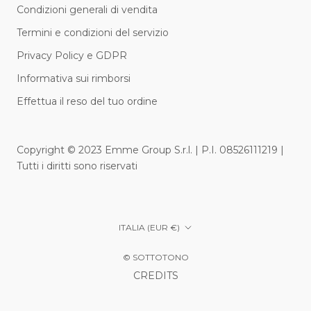
Condizioni generali di vendita
Termini e condizioni del servizio
Privacy Policy e GDPR
Informativa sui rimborsi
Effettua il reso del tuo ordine
Copyright © 2023 Emme Group S.r.l. | P.I. 08526111219 |
Tutti i diritti sono riservati
Paese/Area
ITALIA (EUR €)
geografica
© SOTTOTONO
CREDITS