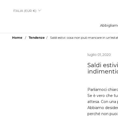
Vai
al
Paese/Area
ITALIA (EUR €)
contenuto
geografica
Abbigliam
Abbigliam
Home
Tendenze
Saldi estivi: cosa non può mancare in un'esta
luglio 01, 2020
Saldi esti
indimenti
Parliamoci chiaro
Se è vero che tut
attesa. Con una p
Abbiamo desiderat
perché non puoi 