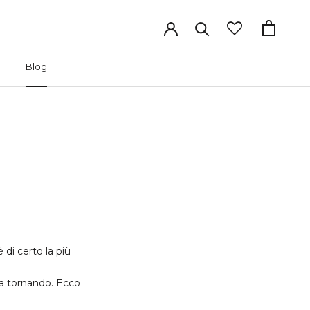
Blog
Precedente
Successivo
Blog
 di certo la più
sta tornando. Ecco