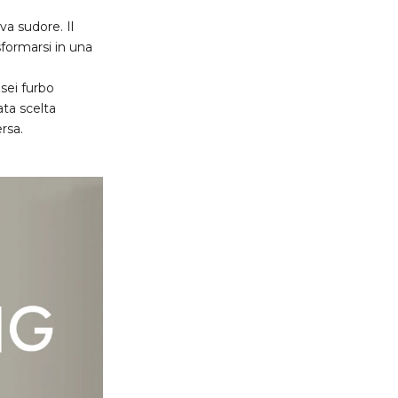
va sudore. Il
sformarsi in una
 sei furbo
ata scelta
rsa.