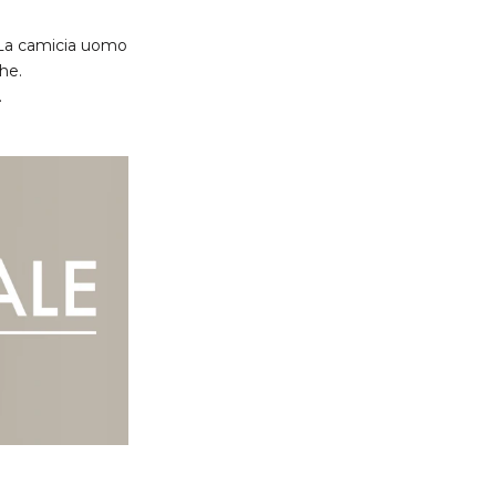
. La camicia uomo
he.
.