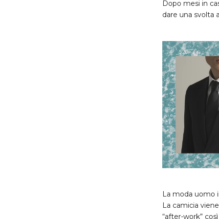
Dopo mesi in cas
dare una svolta 
La moda uomo in e
La camicia viene 
“after-work” così 