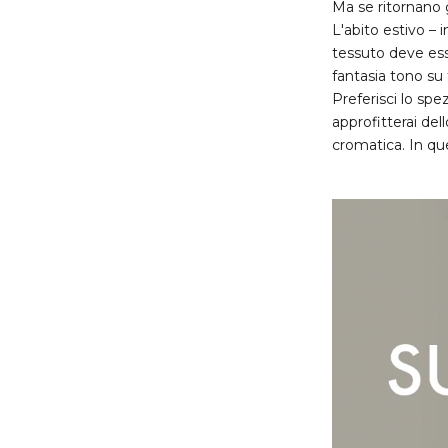
Ma se ritornano g
L'abito estivo – 
tessuto deve esse
fantasia tono su
Preferisci lo spez
approfitterai de
cromatica. In qu