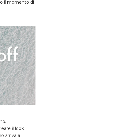
ato il momento di
rno.
eare il look
no arriva a