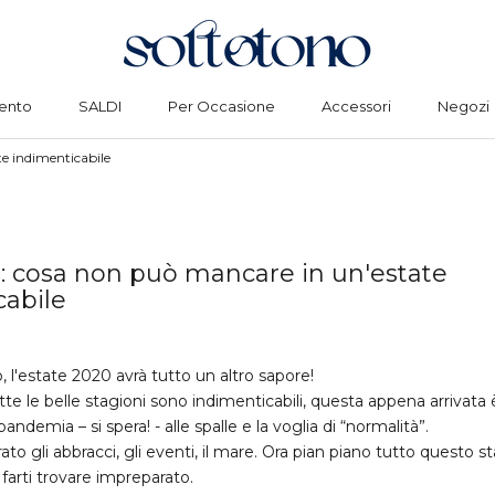
ento
SALDI
Per Occasione
Accessori
Negozi
Condividi
ento
SALDI
Per Occasione
Accessori
Negozi
te indimenticabile
vi: cosa non può mancare in un'estate
cabile
, l'estate 2020 avrà tutto un altro sapore!
te le belle stagioni sono indimenticabili, questa appena arrivata è
andemia – si spera! - alle spalle e la voglia di “normalità”.
o gli abbracci, gli eventi, il mare. Ora pian piano tutto questo 
farti trovare impreparato.