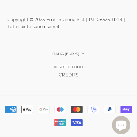
Copyright © 2023 Emme Group S.r.l. | P.I. 08526111219 |
Tutti i diritti sono riservati
Paese/Area
ITALIA (EUR €)
geografica
© SOTTOTONO
CREDITS